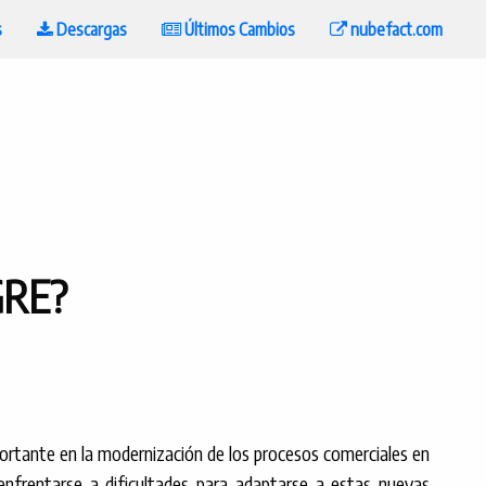
s
Descargas
Últimos Cambios
nubefact.com
GRE?
ortante en la modernización de los procesos comerciales en
enfrentarse a dificultades para adaptarse a estas nuevas